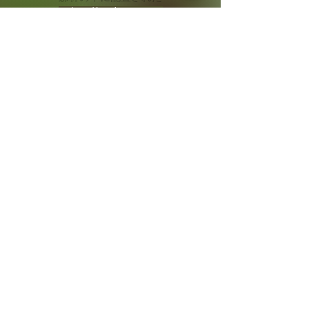
24個の的に向かって、
多種多様な傾斜に対応しながら
点数を競い合う
アーチェリー競技の一種です。
​アーチェリーの魅力
小学生から定年を迎えた方まで、
老若男女問わず、幅広い年齢層に
楽しんでいただけるスポーツです！
​大自然の空気は健康維持の秘訣‥！？