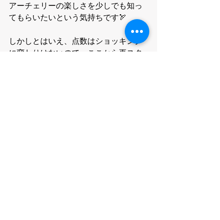
アーチェリーの楽しさを少しでも知っ
てもらいたいという気持ちです🏹
しかしとはいえ、点数はショッキング
に変わりはないので、ここから再スタ
ートということで邁進してまいります
🔥
作業ばかりにならず、
選手としてもバリバリ活動していきま
すので、
今後ともよろしくお願い致します🙇‍♂️🙌
それではまた次回の投稿をお楽しみに
🛜