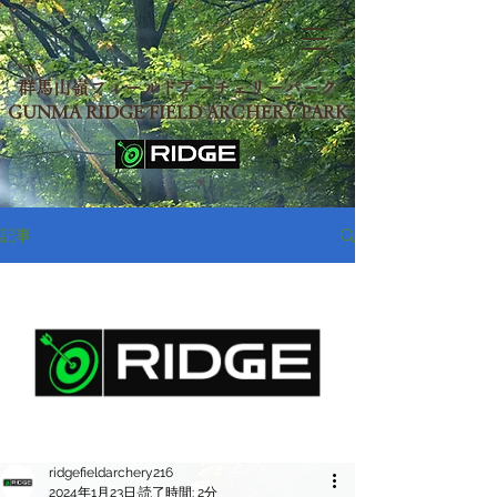
群馬山嶺フィールドアーチェリーパーク
GUNMA RIDGE FIELD ARCHERY PARK
記事
ridgefieldarchery216
2024年1月23日
読了時間: 2分