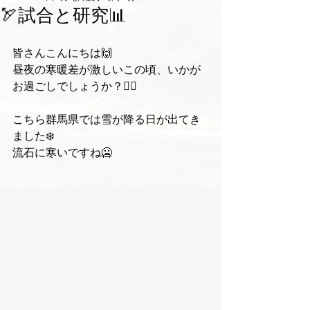
🏹試合と研究📊
皆さんこんにちは🙌
昼夜の寒暖差が激しいこの頃、いかが
お過ごしでしょうか？😶‍🌫️
こちら群馬県では雪が降る日が出てき
ました❄️
流石に寒いですね🥶