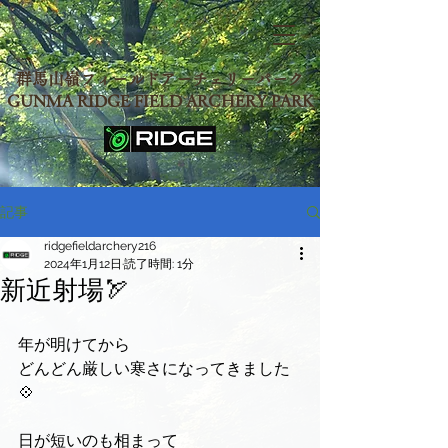
群馬山嶺フィールドアーチェリーパーク
GUNMA RIDGE FIELD ARCHERY PARK
記事
ridgefieldarchery216
2024年1月12日
読了時間: 1分
新近射場🏹
年が明けてから
どんどん厳しい寒さになってきました
💠
日が短いのも相まって