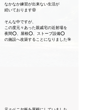
なかなか練習が出来ない生活が
続いております😵
そんな中ですが、
この度元々あった親戚宅の近射場を
夜間⭕️、屋根⭕️、ストーブ設備⭕️
の施設へ改築することになりました🎯
元々ベニヤ板を屋根にしていました